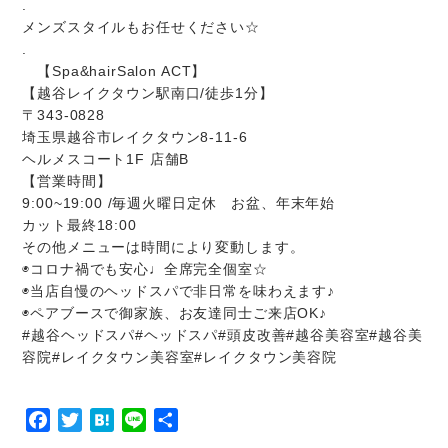
.
メンズスタイルもお任せください☆
.
【Spa&hairSalon ACT】
【越谷レイクタウン駅南口/徒歩1分】
〒343-0828
埼玉県越谷市レイクタウン8-11-6
ヘルメスコート1F 店舗B
【営業時間】
9:00~19:00 /毎週火曜日定休 お盆、年末年始
カット最終18:00
その他メニューは時間により変動します。
◉コロナ禍でも安心♩全席完全個室☆
◉当店自慢のヘッドスパで非日常を味わえます♪
◉ペアブースで御家族、お友達同士ご来店OK♪
#越谷ヘッドスパ#ヘッドスパ#頭皮改善#越谷美容室#越谷美
容院#レイクタウン美容室#レイクタウン美容院
Facebook
Twitter
Hatena
Line
共
有