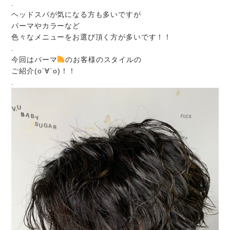
.
ヘッドスパが気になる方も多いですが
パーマやカラーなど
色々なメニューをお選び頂く方が多いです！！
.
今回はパーマ
のお客様のスタイルの
ご紹介(о´∀`о)！！
.